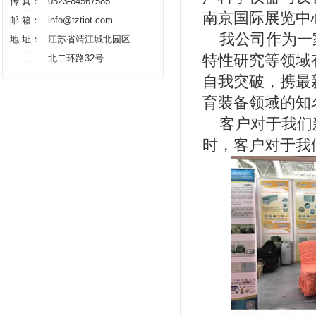
传 真：
0523-84567585
南京国际展览中
邮 箱：
info@tztiot.com
我公司作为一家
地 址：
江苏省靖江城北园区
特性研究等领域
北二环路32号
自我突破，携最
育装备领域的知
客户对于我们新
时，客户对于我