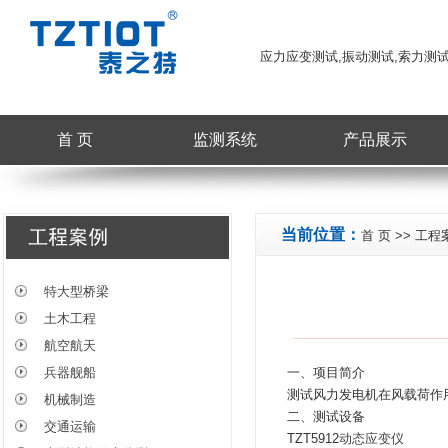
应力应变测试,振动测试,索力测
首 页
监测系统
产品展示
当前位置：
首 页
>>
工程
特大型桥梁
土木工程
航空航天
兵器舰船
一、项目简介
测试风力发电机在风载荷作
机械制造
二、测试设备
交通运输
TZT5912
动态应变仪