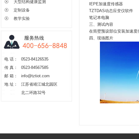
大型结构健康监测
IEPE加速度传感器
定制设备
TZTDAS
动态应变仪
软件
笔记本电脑
教学实验
三、测试内容
在筒壁预设部位安装加速度
四、现场图片
电 话：
0523-84126535
传 真：
0523-84567585
邮 箱：
info@tztiot.com
地 址：
江苏省靖江城北园区
北二环路32号