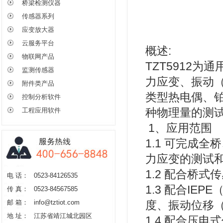
桥梁检测仪器
传感器系列
应变放大器
云服务平台
概述:
物联网产品
TZT5912
监测传感器
力应变、振动
附件类产品
类型热电偶、
控制分析软件
种物理量的测
工程应用软件
1、应用范围
1.1 可完成
力应变的测试
1.2 配合桥
电 话：
0523-84126535
1.3 配合IE
传 真：
0523-84567585
邮 箱：
info@tztiot.com
度、振动位移
地 址：
江苏省靖江城北园区
1.4 配合压